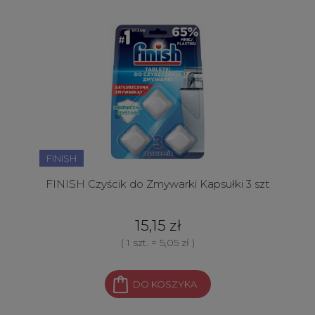
FINISH
FINISH Czyścik do Zmywarki Kapsułki 3 szt
15,15 zł
( 1 szt. = 5,05 zł )
DO KOSZYKA