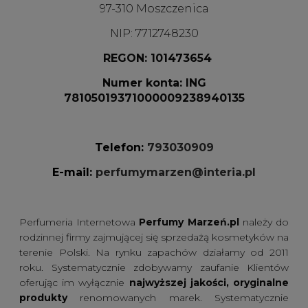
97-310 Moszczenica
NIP: 7712748230
REGON: 101473654
Numer konta: ING
78105019371000009238940135
Telefon:
793030909
E-mail:
perfumymarzen@interia.pl
Perfumeria Internetowa
Perfumy Marzeń.pl
należy do
rodzinnej firmy zajmującej się sprzedażą kosmetyków na
terenie Polski. Na rynku zapachów działamy od 2011
roku. Systematycznie zdobywamy zaufanie Klientów
oferując im wyłącznie
najwyższej jakości, oryginalne
produkty
renomowanych marek. Systematycznie