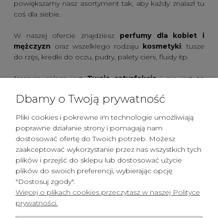
powiększamy nasz asortyment tak, aby każdy znalazł tu
coś dla siebie.
W naszej ofercie znajdziesz
perfumy dla kobiet i
mężczyzn
oraz wszelkiego rodzaju
kosmetyki
: tusze
do rzęs, kredki do oczu, pudry, palety cieni, fluidy itp.
Naszym celem jest
Twoja satysfakcja
i nie jest to
pusty slogan. Dokładamy wszelkich starań, aby Twoje
Dbamy o Twoją prywatność
zamówienie było przeprowadzone ekspresowo,
rzetelnie i od początku do końca w sposób
Pliki cookies i pokrewne im technologie umożliwiają
profesjonalny.
poprawne działanie strony i pomagają nam
dostosować ofertę do Twoich potrzeb. Możesz
Zapraszamy do zapoznania się z naszą ofertą, a w razie
zaakceptować wykorzystanie przez nas wszystkich tych
pytań lub wątpliwości chętnie służymy pomocą.
plików i przejść do sklepu lub dostosować użycie
Dziękujemy za okazywane zaufanie i
życzymy udanych
plików do swoich preferencji, wybierając opcję
zakupów!
"Dostosuj zgody".
Więcej o plikach cookies przeczytasz w naszej Polityce
prywatności.
Pomoc