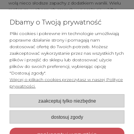
wolą nieco słodsze zapachy z dodatkiem wanilii. Wielu
mężczyzn w obecnych czasach wyposaża się w kilka
butelek różnych, ulubionych perfum męskich z drogerii
Dbamy o Twoją prywatność
online, które stosują zamiennie w zależności od nastroju
czy okazji. Proponujemy znane marki zapachów
Pliki cookies i pokrewne im technologie umożliwiają
marzeń, m.in. Davidoff, JOOP!, Playboy czy Ferrari.
poprawne działanie strony i pomagają nam
Drogeria internetowa Perfumy Marzeń sprawi, że każdy
dostosować ofertę do Twoich potrzeb. Możesz
mężczyzna poczuje się luksusowo i wyjątkowo!
zaakceptować wykorzystanie przez nas wszystkich tych
Zapoznaj się z
opiniami zapachów marzeń
i wybierz
plików i przejść do sklepu lub dostosować użycie
własne, wymarzone perfumy markowe z naszej drogerii
plików do swoich preferencji, wybierając opcję
online!
"Dostosuj zgody".
Więcej o plikach cookies przeczytasz w naszej Polityce
prywatności.
Pomoc
zaakceptuj tylko niezbędne
Płatności i dostawa
Moje konto
dostosuj zgody
O nas