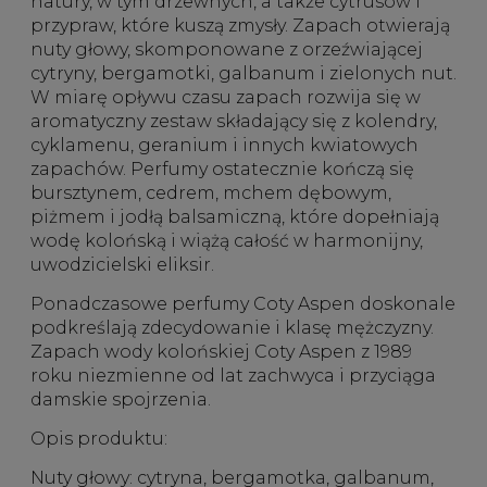
natury, w tym drzewnych, a także cytrusów i
przypraw, które kuszą zmysły. Zapach otwierają
nuty głowy, skomponowane z orzeźwiającej
cytryny, bergamotki, galbanum i zielonych nut.
W miarę opływu czasu zapach rozwija się w
aromatyczny zestaw składający się z kolendry,
cyklamenu, geranium i innych kwiatowych
zapachów. Perfumy ostatecznie kończą się
bursztynem, cedrem, mchem dębowym,
piżmem i jodłą balsamiczną, które dopełniają
wodę kolońską i wiążą całość w harmonijny,
uwodzicielski eliksir.
Ponadczasowe
perfumy Coty Aspen
doskonale
podkreślają zdecydowanie i klasę mężczyzny.
Zapach
wody kolońskiej Coty Aspen
z 1989
roku niezmienne od lat zachwyca i przyciąga
damskie spojrzenia.
Opis produktu:
Nuty głowy
: cytryna, bergamotka, galbanum,