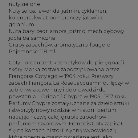
nuty zielone
Nuty serca
: lawenda, jaśmin, cyklamen,
kolendra, kwiat pomarańczy, jałowiec,
geranium
Nuta bazy
: cedr, ambra, piżmo, mech dębowy,
jodła balsamiczna
Grupy zapachów
: aromatyczno-fougere
Pojemność:
118 ml
Coty - producent kosmetyków do pielęgnacji
skóry. Marka została zapoczątkowana przez
Françoisa Coty'ego w 1904 roku. Pierwszy
zapach François, La Rose Jacqueminot, łączył w
sobie kwiatowe nuty i doprowadził do
powstania L'Origan i Chypre w 1905 i 1917 roku.
Perfumy Chypre zostały uznane za dzieło sztuki
i stworzyły nowy rozdział w historii perfum,
nadając nazwę całej grupie zapachów –
perfumom szyprowym. Francois Coty zapisał
się na kartach historii słynną wypowiedzią,
które obecnie często określana jest jako