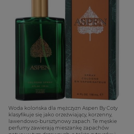
Woda kolońska dla mężczyzn Aspen By Coty
klasyfikuje się jako orzeźwiający, korzenny,
lawendowo-bursztynowy zapach. Te
męskie
perfumy
zawierają mieszankę zapachów