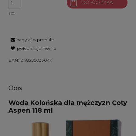
DO KOSZYKA
szt.
zapytaj o produkt
poleć znajomemu
EAN:
048295033044
Opis
Woda Kolońska dla mężczyzn Coty
Aspen 118 ml