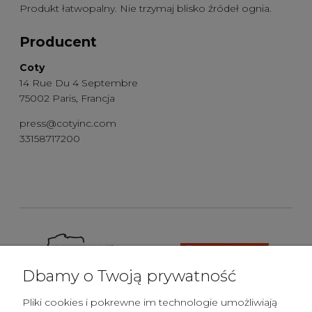
Produkt łatwopalny. Nie trzymaj blisko źródeł ognia.
Producent
Coty
14 Rue Du 4 Septembre
75002 Paris, Francja
press@cotyinc.com
33158717200
Dbamy o Twoją prywatność
Pliki cookies i pokrewne im technologie umożliwiają