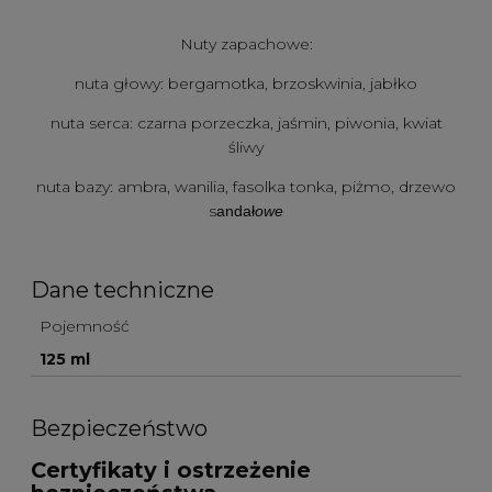
Nuty zapachowe:
nuta głowy: bergamotka, brzoskwinia, jabłko
nuta serca: czarna porzeczka, jaśmin, piwonia, kwiat
śliwy
nuta bazy: ambra, wanilia, fasolka tonka, piżmo, drzewo
s
andał
owe
Dane techniczne
Pojemność
125 ml
Bezpieczeństwo
Certyfikaty i ostrzeżenie