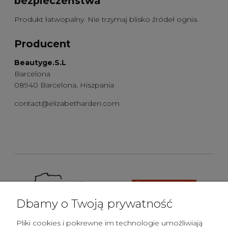
bezpieczeństwa
Produkt łatwopalny. Nie trzymaj blisko źródeł ognia.
Producent
Beautyge.S.L
Barcelona
08940 Barcelona, Hiszpania
contact@elizabetharden.com
Dbamy o Twoją prywatność
Pliki cookies i pokrewne im technologie umożliwiają