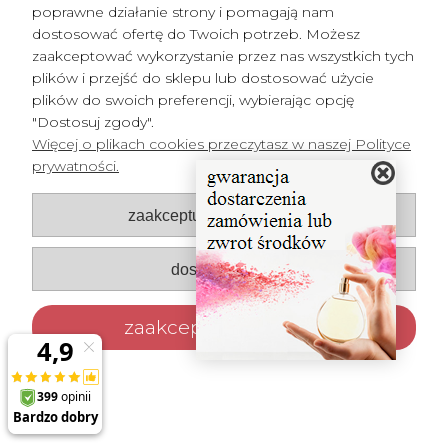
poprawne działanie strony i pomagają nam
dostosować ofertę do Twoich potrzeb. Możesz
zaakceptować wykorzystanie przez nas wszystkich tych
plików i przejść do sklepu lub dostosować użycie
plików do swoich preferencji, wybierając opcję
"Dostosuj zgody".
Więcej o plikach cookies przeczytasz w naszej Polityce
prywatności.
Pomoc
zaakceptuj tylko niezbędne
Płatności i dostawa
Moje konto
dostosuj zgody
O nas
zaakceptuj wszystkie
© Perfumeria Perfumy Marzeń. Wszelkie prawa zastrzeżone.
Strony internetowe Poznań
DesignOrka
|
Sklep internetowy Shoper.pl