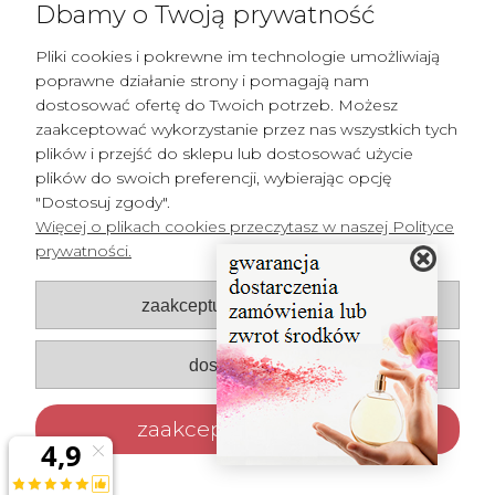
Dbamy o Twoją prywatność
Pliki cookies i pokrewne im technologie umożliwiają
poprawne działanie strony i pomagają nam
dostosować ofertę do Twoich potrzeb. Możesz
zaakceptować wykorzystanie przez nas wszystkich tych
plików i przejść do sklepu lub dostosować użycie
plików do swoich preferencji, wybierając opcję
"Dostosuj zgody".
Więcej o plikach cookies przeczytasz w naszej Polityce
prywatności.
Pomoc
zaakceptuj tylko niezbędne
Płatności i dostawa
Moje konto
dostosuj zgody
O nas
zaakceptuj wszystkie