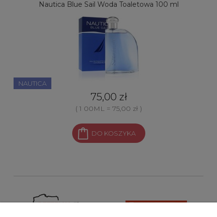
Nautica Blue Sail Woda Toaletowa 100 ml
NAUTICA
75,00 zł
( 1 00ML = 75,00 zł )
DO KOSZYKA