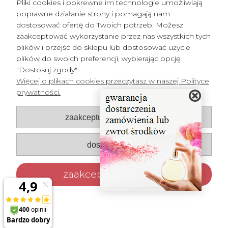
Pliki cookies i pokrewne im technologie umożliwiają
poprawne działanie strony i pomagają nam
dostosować ofertę do Twoich potrzeb. Możesz
zaakceptować wykorzystanie przez nas wszystkich tych
plików i przejść do sklepu lub dostosować użycie
plików do swoich preferencji, wybierając opcję
"Dostosuj zgody".
Więcej o plikach cookies przeczytasz w naszej Polityce
prywatności.
Pomoc
zaakceptuj tylko niezbędne
Płatności i dostawa
Moje konto
dostosuj zgody
O nas
zaakceptuj wszystkie
© Perfumeria Perfumy Marzeń. Wszelkie prawa zastrzeżone.
Strony internetowe Poznań
DesignOrka
|
Sklep internetowy Shoper.pl