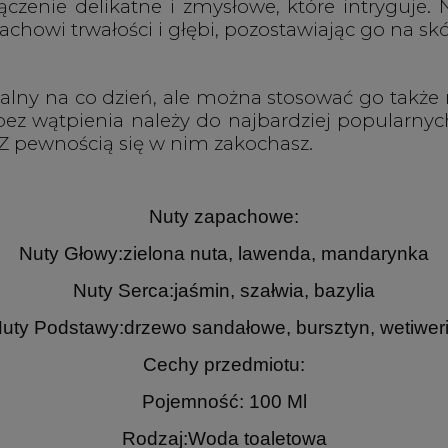
czenie delikatne i zmysłowe, które intryguje. 
achowi trwałości i głębi, pozostawiając go na skó
ealny na co dzień, ale można stosować go także 
bez wątpienia należy do najbardziej popularnych
. Z pewnością się w nim zakochasz.
Nuty zapachowe:
Nuty Głowy:zielona nuta, lawenda, mandarynka
Nuty Serca:jaśmin, szałwia, bazylia
uty Podstawy:drzewo sandałowe, bursztyn, wetiwer
Cechy przedmiotu:
Pojemność: 100 Ml
Rodzaj:Woda toaletowa