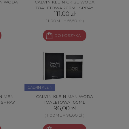
EN WODA
CALVIN KLEIN CK BE WODA
L
TOALETOWA 200ML SPRAY
111,00 zł
( 1 00ML = 55,50 zł )
DO KOSZYKA
CALVIN KLEIN
ON MEN
CALVIN KLEIN MAN WODA
 SPRAY
TOALETOWA 100ML
96,00 zł
( 1 00ML = 96,00 zł )