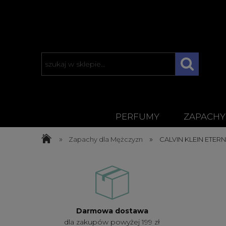
PERFUMY
ZAPACHY
»
»
Zapachy dla Mężczyzn
CALVIN KLEIN ETE
Darmowa dostawa
dla zakupów powyżej 199 zł