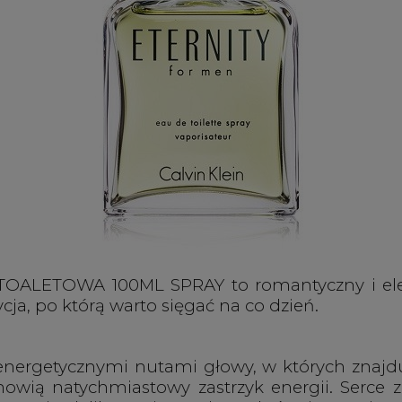
LETOWA 100ML SPRAY to romantyczny i eleganc
ja, po którą warto sięgać na co dzień.
energetycznymi nutami głowy, w których znajdu
anowią natychmiastowy zastrzyk energii. Serce