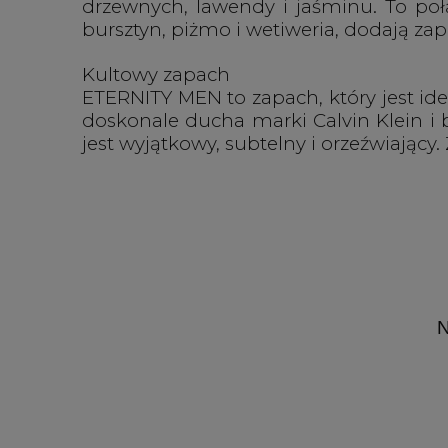
drzewnych, lawendy i jaśminu. To połą
bursztyn, piżmo i wetiweria, dodają zap
Kultowy zapach
ETERNITY MEN to zapach, który jest id
doskonale ducha marki Calvin Klein i 
jest wyjątkowy, subtelny i orzeźwiający
N