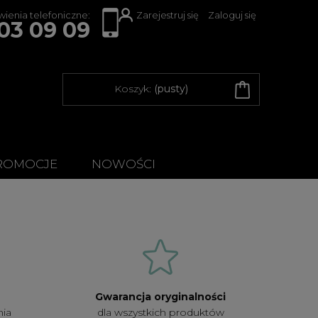
ienia telefoniczne:
Zarejestruj się
Zaloguj się
03 09 09
Koszyk:
(pusty)
ROMOCJE
NOWOŚCI
Gwarancja oryginalności
nia
dla wszystkich produktów