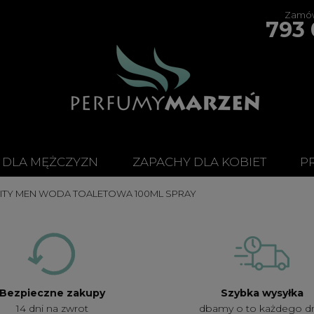
Zamów
793 
 DLA MĘŻCZYZN
ZAPACHY DLA KOBIET
P
RNITY MEN WODA TOALETOWA 100ML SPRAY
Bezpieczne zakupy
Szybka wysyłka
14 dni na zwrot
dbamy o to każdego d