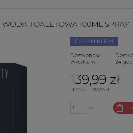
EN WODA TOALETOWA 100ML SPRAY
CALVIN KLEIN
Dostępność:
Dostę
Wysyłka w:
24 god
139,99 zł
( 1
00ML
=
139,99 zł
)
szt.