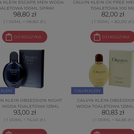
N KLEIN ESCAPE MEN WODA
CALVIN KLEIN CK FREE M
OALETOWA 100ML SPRAY
TOALETOWA 100 M
98,80 zł
82,00 zł
( 1 00ML = 98,80 zł )
( 1 00ML = 82,00 zł )
DO KOSZYKA
DO KOSZYKA
 KLEIN
CALVIN KLEIN
IN KLEIN OBSESSION NIGHT
CALVIN KLEIN OBSESSI
 WODA TOALETOWA 125ML
WODA TOALETOWA 125ML
93,00 zł
80,83 zł
( 1 00ML = 74,40 zł )
( 1 00ML = 64,66 zł )