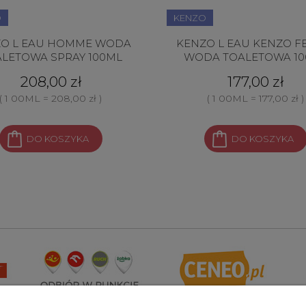
O
KENZO
O L EAU HOMME WODA
KENZO L EAU KENZO 
LETOWA SPRAY 100ML
WODA TOALETOWA 10
208,00 zł
177,00 zł
( 1 00ML = 208,00 zł )
( 1 00ML = 177,00 zł )
DO KOSZYKA
DO KOSZYKA