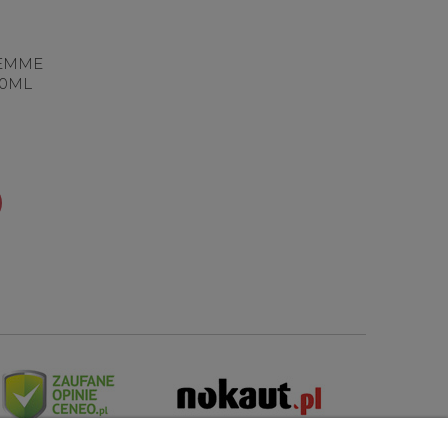
FEMME
0ML