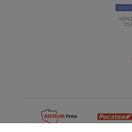
KENZ
KENZ
TOA