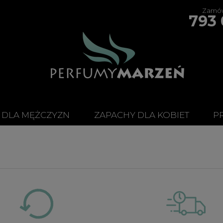
Zamów
793 
 DLA MĘŻCZYZN
ZAPACHY DLA KOBIET
P