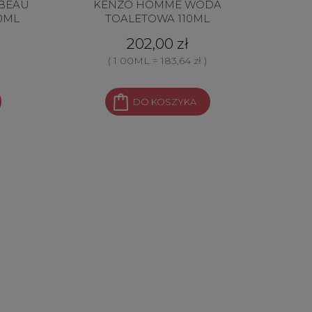
 BEAU
KENZO HOMME WODA
0ML
TOALETOWA 110ML
202,00 zł
( 1 00ML = 183,64 zł )
DO KOSZYKA